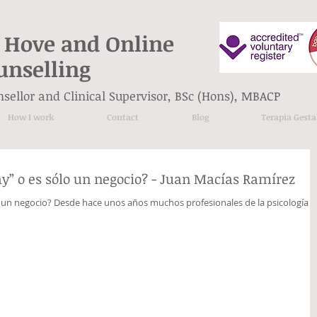
 Hove and Online
unselling
unsellor and Clinical Supervisor, BSc (Hons), MBACP
How I work
Contact
Blog
Terapia Gesta
gay” o es sólo un negocio? - Juan Macías Ramírez
ólo un negocio? Desde hace unos años muchos profesionales de la psicología