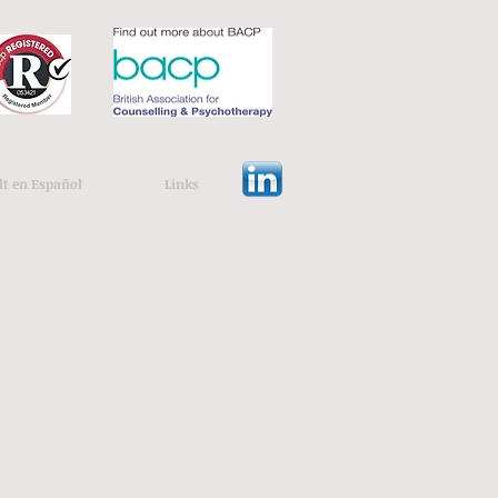
lt en Español
Links