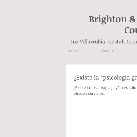
Brighton &
Co
Luz Villarrubia, Gestalt Co
Home
About me
¿Existe la “psicología 
¿Existe la “psicología gay” o es s
ofrecen servicios...