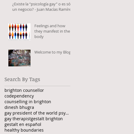
¿Existe la “psicología gay” o es sólo
un negocio? - Juan Macías Ramírez
Feelings and how
they manifest in the
body
Welcome to my Blog!
Search By Tags
brighton counsellor
codependency
counselling in brighton
dinesh bhugra
gay president of the world psychiatric association
gay therapist
gestalt brighton
gestalt en español
healthy boundaries